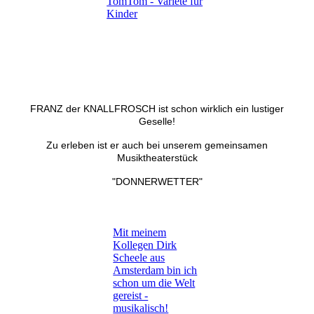
TomTom - Varieté für
Kinder
FRANZ der KNALLFROSCH ist schon wirklich ein lustiger
Geselle!
Zu erleben ist er auch bei unserem gemeinsamen
Musiktheaterstück
"DONNERWETTER"
Mit meinem
Kollegen Dirk
Scheele aus
Amsterdam bin ich
schon um die Welt
gereist -
musikalisch!